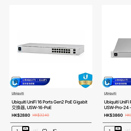
Label
Label
Ubiquiti
Ubiquiti
⭐️ Ubiqitui 授權代理
Ubiquiti UniFi 16 Ports Gen2 PoE Gigabit
Ubiquiti UniF
交換器, USW-16-PoE
USW-Pro-24
HK$2880
HK$3860
HK$3240
HK