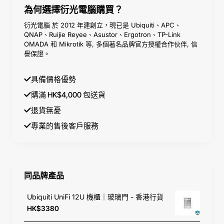
Type)
Switch)
為何選擇衍光電腦購買？
衍光電腦 於 2012 年建創立，現已是 Ubiquiti、APC、
網絡插槽 (Networking
SFP+ 連接埠:
(8) 1/10 Gbps S
QNAP、Ruijie Reyee、Asustor、Ergotron、TP-Link
Interface)
槽
OMADA 和 Mikrotik 等, 多個著名品牌官方授權合作伙伴, 信
譽保證。
交換效能 (Switching
總交換容量 (Switching Capacity
Performance)
Gbps
無阻塞吞吐量 (Non-Blocking
具備價格優勢
Throughput):
80 Gbps
購滿 HK$4,000 包送貨
轉發速率 (Forwarding Rate):
11
Mpps
退貨無憂
專業的售後客戶服務
管理及特殊功能
1.3" LCM 觸控螢幕、無風扇靜
(Special Features)
(Fanless)、支援擴增實境 (AR)
實體尺寸
442.4 x 120 x 43.7 mm (標準
(Dimensions)
裝，深度僅 120 mm)
同品牌產品
重量 (Weight)
2.65 kg (含安裝支架為 2.74 kg)
Ubiquiti UniFi 12U 機櫃｜玻璃門 - 香港行貨
HK$3380
電源要求 (Power
(1) 100-240V AC, 50/60 Hz 