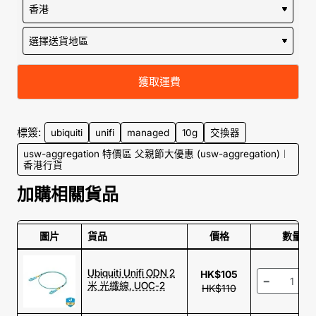
合用來連接各樓層的接入層交換機 (Access
Switches)、伺服器或網絡存儲設備。憑藉極
低延遲與強大的 160 Gbps 總交換容量，
USW-Aggregation 是打造多樣化中大型網絡拓
撲最理想的高速聚合中心方案。
獲取運費
標簽:
ubiquiti
unifi
managed
10g
交換器
企業級應用場景 (PERFECT FOR
usw-aggregation 特價區 父親節大優惠 (usw-aggregation)︱
ENTERPRISE)
香港行貨
加購相關貨品
8 組 10G SFP+
企業級 Layer 2
高速連接
網管功能
配備 8 個 10 GbE
全面支援各種 Layer 2
圖片
貨品
價格
數量
SFP+ 光纖埠，支援
進階功能，透過強大
高頻寬鏈路聚合 (Link
直觀的 UniFi Network
Ubiquiti Unifi ODN 2
HK$105
Aggregation)，大幅增
應用程式輕鬆設定
-
米 光纖線, UOC-2
HK$110
加網絡吞吐量及連線
VLAN、Spanning
備援，告別網絡樽
Tree 等，集中管理網