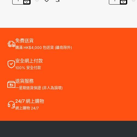
Ubiquiti
Ubiquiti
UniFi
UniFi
16
Pro
Ports
24
Gen2
24
PoE
Ports
Gigabit
交
免費送貨
交
換
購滿 HK$4,000 包送貨 (離島除外)
換
器,
器,
USW-
USW-
Pro-
安全網上付款
16-
24
100% 安全付款
PoE
-
兩
退貨服務
年
一星期退貨保證 (非人為損壞)
保
養
24/7 網上購物
網上購物 24/7