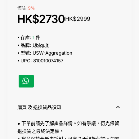
慳咗
-9%
HK$2730
HK$2999
存庫:
1
件
品牌:
Ubiquiti
型號:
USW-Aggregation
UPC:
810010074157
購買 及 退換貨品須知
● 下單前請先了解產品詳情。如有爭議，衍光保留
退換貨之最終決定權。
● 貨品保持全新未拆封，可享 7 天退換保證。如需