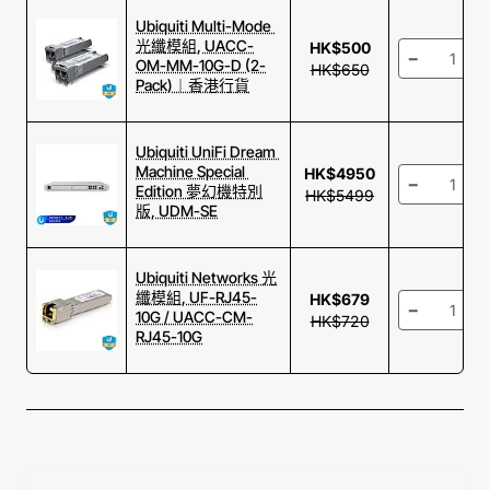
頸。
絡架構。
Ubiquiti Multi-Mode 
光纖模組, UACC-
HK$500
-
1.3" 觸控螢幕及
精巧尺寸與靜音
OM-MM-10G-D (2-
HK$650
AR 管理
設計
Pack)︱香港行貨
內建 1.3 吋 LCM 彩色
提供高達 160 Gbps
觸控螢幕，提供直觀
的總交換容量，機身
Ubiquiti UniFi Dream 
的系統狀態顯示，更
深度僅 12 公分且採用
Machine Special 
HK$4950
-
支援擴增實境 (AR) 交
無風扇散熱設計，無
Edition 夢幻機特別
HK$5499
換機管理技術，讓連
論安裝在機櫃或安靜
版, UDM-SE
接埠管理一目了然。
辦公環境皆能完美融
入。
Ubiquiti Networks 光
纖模組, UF-RJ45-
HK$679
-
10G / UACC-CM-
HK$720
RJ45-10G
官方產品規格書
原廠安裝手冊
硬體規格參數
設備類型 (Device
Layer 2 網管型匯聚交換機 (Layer