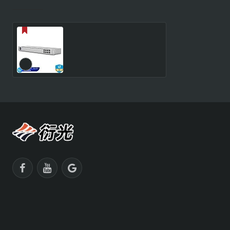
最近瀏覽
最多瀏覽
Ubiquiti UniFi Managed
10G 交換器 (USW-
Aggregation)︱香港行貨
HK$2730
HK$2999